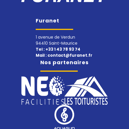
d
e
Furanet
s
1 avenue de Verdun
a
94410 Saint-Maurice
Tel :
+33 1 43 78 93 74
r
Mail :
contact@furanet.fr
Nos partenaires
t
i
c
l
e