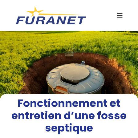
A
l
l
e
r
a
u
c
o
n
t
e
n
u
Fonctionnement et
entretien d’une fosse
septique