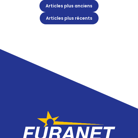
N
Articles plus anciens
a
Articles plus récents
v
i
g
a
t
i
o
n